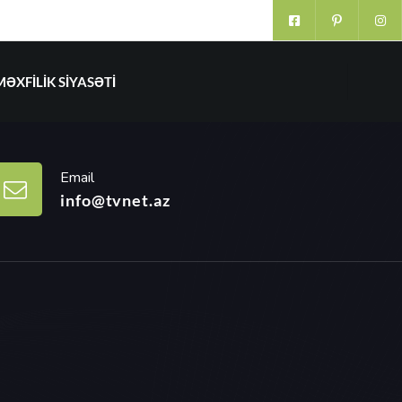
MƏXFILIK SIYASƏTI
Email
info@tvnet.az