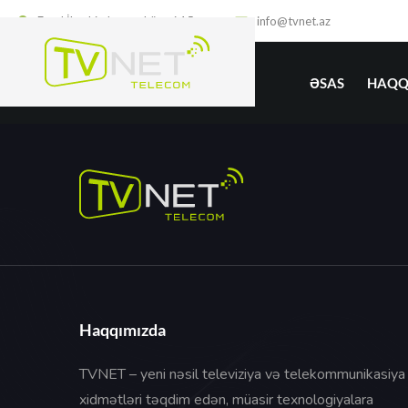
Fuad İbrahimbəyov küçəsi 15
info@tvnet.az
ƏSAS
HAQQ
Haqqımızda
TVNET – yeni nəsil televiziya və telekommunikasiya
xidmətləri təqdim edən, müasir texnologiyalara