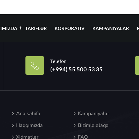
IMIZDA
TARIFLƏR
KORPORATIV
KAMPANIYALAR
Telefon
(+994) 55 500 53 35
Ana səhifə
Kampaniyalar
Haqqımızda
Bizimlə əlaqə
Xidmətlər
FAQ