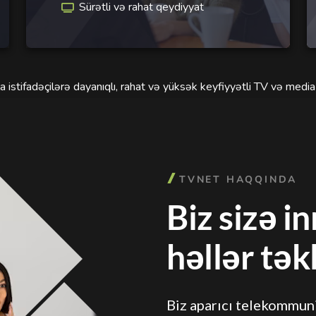
Sürətli və rahat qeydiyyat
 istifadəçilərə dayanıqlı, rahat və yüksək keyfiyyətli TV və medi
TVNET HAQQINDA
Biz sizə i
həllər təkl
Biz aparıcı telekommuni