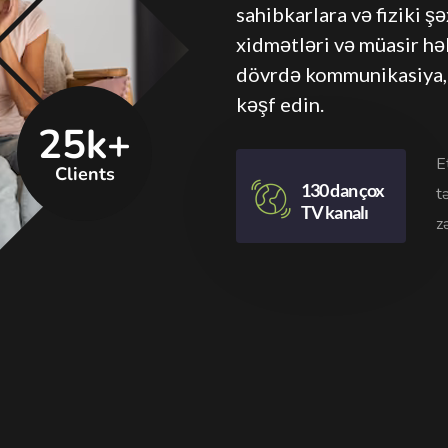
sahibkarlara və fiziki 
xidmətləri və müasir hə
dövrdə kommunikasiya, m
kəşf edin.
25k+
E
Clients
130 dan çox
t
TV kanalı
z