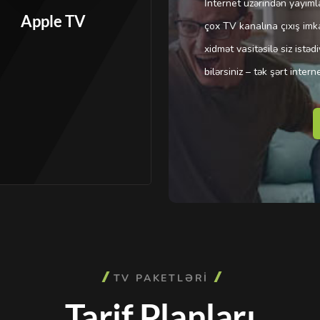
İnternet üzərindən yayım
Apple TV
çox TV kanalına çıxış imk
xidmət vasitəsilə siz istədi
bilərsiniz – tək şərt intern
TV PAKETLƏRİ
Tarif Planları