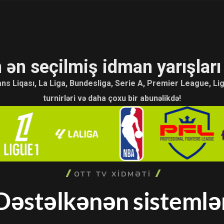
 ən seçilmiş idman yarışları
 ən seçilmiş idman yarışları
ns Liqası, La Liga, Bundesliga, Serie A, Premier League, L
ns Liqası, La Liga, Bundesliga, Serie A, Premier League, L
turnirləri və daha çoxu bir abunəlikdə!
turnirləri və daha çoxu bir abunəlikdə!
OTT TV XIDMƏTI
Dəstəlkənən sistemlə