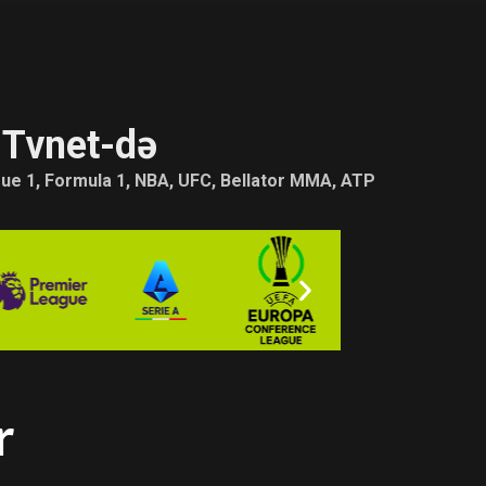
 Tvnet-də
 Tvnet-də
igue 1, Formula 1, NBA, UFC, Bellator MMA, ATP
igue 1, Formula 1, NBA, UFC, Bellator MMA, ATP
r