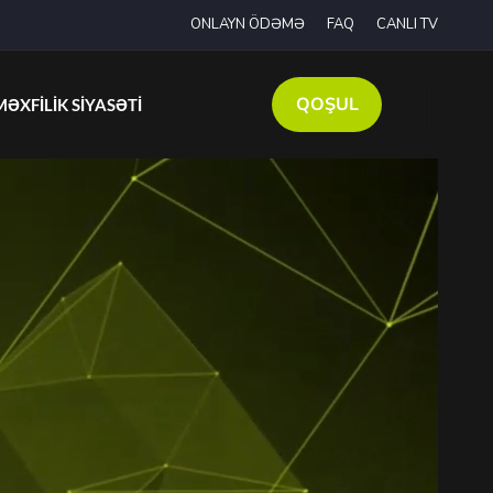
ONLAYN ÖDƏMƏ
FAQ
CANLI TV
QOŞUL
MƏXFILIK SIYASƏTI