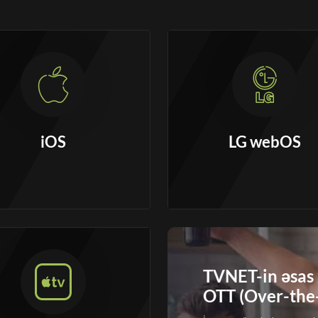
iOS
LG webOS
TVNET-in əsas 
OTT (Over-the