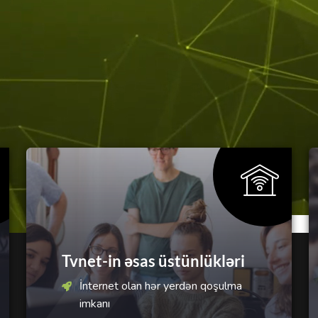
Tvnet-in əsas üstünlükləri
İnternet olan hər yerdən qoşulma
imkanı