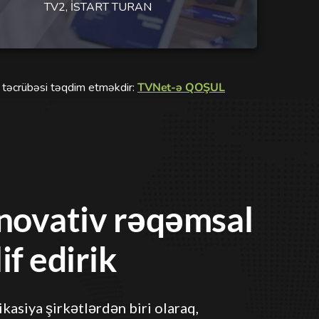
TV2, İSTART TURAN
a təcrübəsi təqdim etməkdir:
TVNet-ə QOŞUL
nnovativ rəqəmsal
if edirik
kasiya şirkətlərdən biri olaraq,