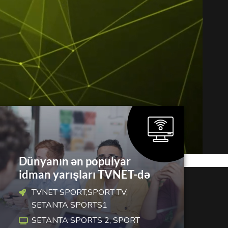
Dünyanın ən populyar
idman yarışları TVNET-də
TVNET SPORT,SPORT TV,
SETANTA SPORTS1
SETANTA SPORTS 2, SPORT