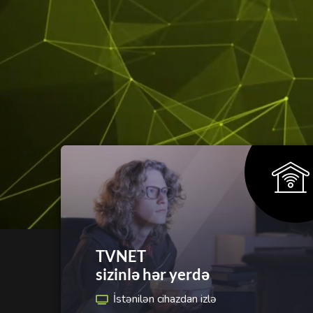
TVNET
sizinlə hər yerdə
İstənilən cihazdan izlə