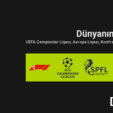
Dünyanın
Dünyanın
UEFA Çempionlar Liqası, Avropa Liqası, Konfra
UEFA Çempionlar Liqası, Avropa Liqası, Konfra