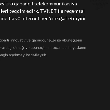
şəxslərə qabaqcıl telekommunikasiya
lləri təqdim edirk. TVNET ilə rəqəmsal
edia və internet necə inkişaf etdiyini
tibarlı, innovativ və qabaqcıl həllər ilə abunəçilərin
ərəfdaşı olmağı və abunəçilərin rəqəmsal həyatlarını
ənginləşdirməyi hədəfləyirik.