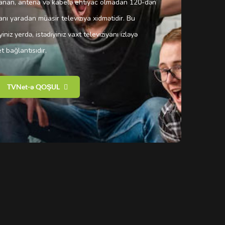
lanan, antena və kabelə ehtiyac olmadan 120-dən
anı yaradan müasir televiziya xidmətidir. Bu
yiniz yerdə, istədiyiniz vaxt televiziyanı izləyə
et bağlantısıdır.
TVNet-ə QOŞUL