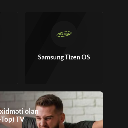
Samsung Tizen OS
xidməti olan
-Top) TV